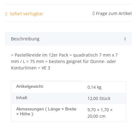
Frage zum Artikel
Sofort verfügbar
Beschreibung
> Pastellkreide im 12er Pack > quadratisch 7 mm x 7
mm / L = 75 mm > bestens geignet für Dünne- oder
Konturlinien > VE 3
Produkteigenschaft
Wert
Artikelgewicht:
0,14
kg
Inhalt:
12,00 Stück
Abmessungen ( Länge × Breite
9,70 × 1,70 ×
× Höhe ):
20,00 cm