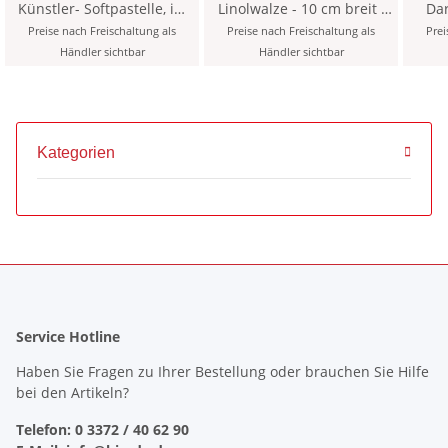
Künstler- Softpastelle, im
Linolwalze - 10 cm breit ,
12er Pack
mit stabilem
Preise nach Freischaltung als
Preise nach Freischaltung als
Prei
Kunststoffgriff
Händler sichtbar
Händler sichtbar
Kategorien
Service Hotline
Haben Sie Fragen zu Ihrer Bestellung oder brauchen Sie Hilfe
bei den Artikeln?
Telefon: 0 3372 / 40 62 90