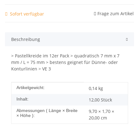
Frage zum Artikel
Sofort verfügbar
Beschreibung
> Pastellkreide im 12er Pack > quadratisch 7 mm x 7
mm / L = 75 mm > bestens geignet für Dünne- oder
Konturlinien > VE 3
Produkteigenschaft
Wert
Artikelgewicht:
0,14
kg
Inhalt:
12,00 Stück
Abmessungen ( Länge × Breite
9,70 × 1,70 ×
× Höhe ):
20,00 cm