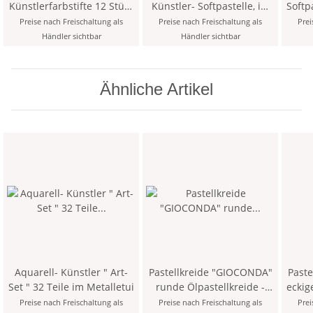
Künstlerfarbstifte 12 Stück
Künstler- Softpastelle, im
Softp
- 1 / Titanium White -
12er Pack
-
Preise nach Freischaltung als
Preise nach Freischaltung als
Prei
Händler sichtbar
Händler sichtbar
Ähnliche Artikel
Aquarell- Künstler " Art-
Pastellkreide "GIOCONDA"
Past
Set " 32 Teile im Metalletui
runde Ölpastellkreide -
eckig
farblich sortiert, im 12er
Preise nach Freischaltung als
Preise nach Freischaltung als
Prei