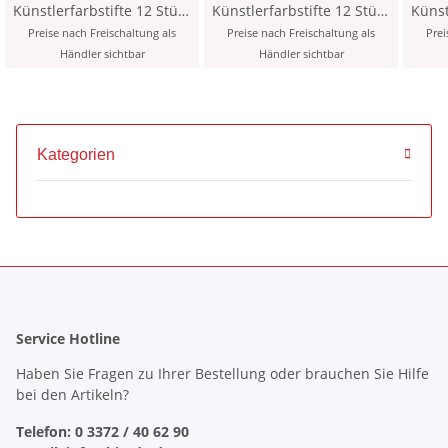
Künstlerfarbstifte 12 Stück
Künstlerfarbstifte 12 Stück
Künstler
- 401 / Cool Grey 1 -
- 452 / Warm Grey 2 -
- 
Preise nach Freischaltung als
Preise nach Freischaltung als
Prei
Händler sichtbar
Händler sichtbar
Kategorien
Service Hotline
Haben Sie Fragen zu Ihrer Bestellung oder brauchen Sie Hilfe
bei den Artikeln?
Telefon: 0 3372 / 40 62 90