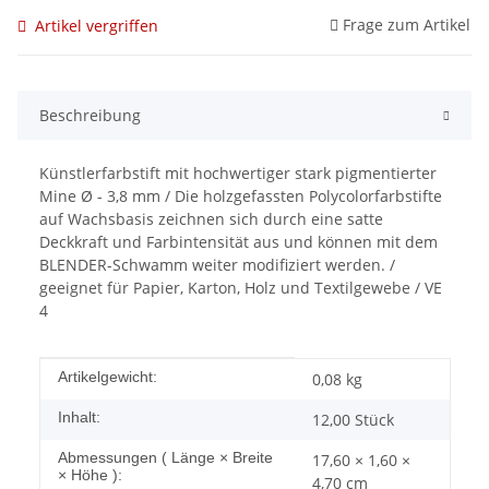
Frage zum Artikel
Artikel vergriffen
Beschreibung
Künstlerfarbstift mit hochwertiger stark pigmentierter
Mine Ø - 3,8 mm / Die holzgefassten Polycolorfarbstifte
auf Wachsbasis zeichnen sich durch eine satte
Deckkraft und Farbintensität aus und können mit dem
BLENDER-Schwamm weiter modifiziert werden. /
geeignet für Papier, Karton, Holz und Textilgewebe / VE
4
Produkteigenschaft
Wert
Artikelgewicht:
0,08
kg
Inhalt:
12,00 Stück
Abmessungen ( Länge × Breite
17,60 × 1,60 ×
× Höhe ):
4,70 cm