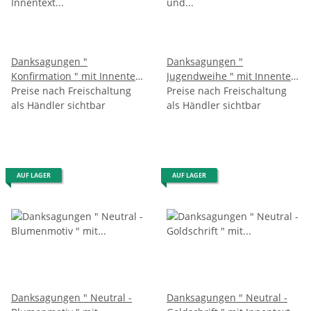
Danksagungen "
Danksagungen "
Konfirmation " mit Innentext
Jugendweihe " mit Innentext
und Versandumschlag , im
Preise nach Freischaltung
und Versandumschlag , im
Preise nach Freischaltung
5er Pack
als Händler sichtbar
5er Pack
als Händler sichtbar
AUF LAGER
AUF LAGER
Danksagungen " Neutral -
Danksagungen " Neutral -