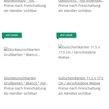
Blumenmotiv " mit
Goldschrift " mit Innentext
Versandumschlag , im 5er
Preise nach Freischaltung
und Versandumschlag , im
Preise nach Freischaltung
Pack
als Händler sichtbar
5er Pack -
als Händler sichtbar
AUF LAGER
AUF LAGER
Glückwunschkarten
Gutscheinkarten 11.5 x 17,5
Grußkarten " Blanco " mit
cm / verschiedene Motive
Versandumschlag , sortiert
Preise nach Freischaltung
Preise nach Freischaltung
als Händler sichtbar
als Händler sichtbar