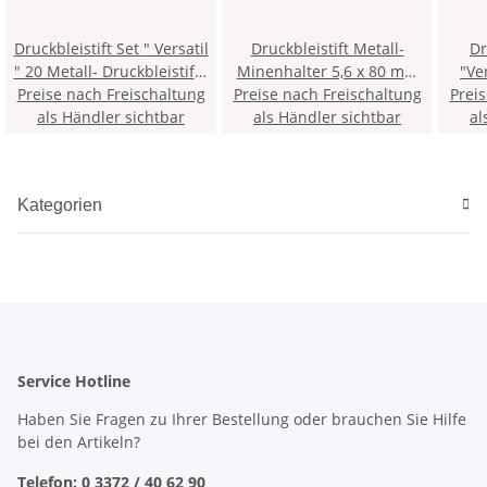
Druckbleistift Set " Versatil
Druckbleistift Metall-
Dru
" 20 Metall- Druckbleistifte
Minenhalter 5,6 x 80 mm
"Versati
Preise nach Freischaltung
mit Minenspitzer +
Preise nach Freischaltung
Mine - Schwarz - mit
Prei
Mi
als Händler sichtbar
Anspitzer und
Minenspitzer und Clip , im
als Händler sichtbar
al
Schleifbrettchen , in einem
Etui > 5PK <
Holzkoffer
Kategorien
Service Hotline
Haben Sie Fragen zu Ihrer Bestellung oder brauchen Sie Hilfe
bei den Artikeln?
Telefon: 0 3372 / 40 62 90