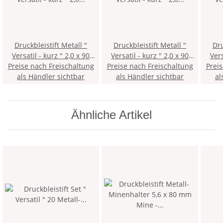
Druckbleistift Metall "
Druckbleistift Metall "
Dru
Versatil - kurz " 2,0 x 90
Versatil - kurz " 2,0 x 90
Versat
Preise nach Freischaltung
mm Mine - Schwarz - mit
Preise nach Freischaltung
mm Mine - Rot - mit
Prei
mm M
Minenspitzer und Clip >
als Händler sichtbar
Minenspitzer und Clip >
als Händler sichtbar
Mine
al
5KK <
1KK <
Ähnliche Artikel