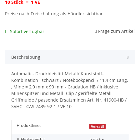
10 Stück = 1 VE
Preise nach Freischaltung als Händler sichtbar
Frage zum Artikel
Sofort verfügbar
Beschreibung
Automatic- Druckbleistift Metall/ Kunststoff-
Kombination , schwarz / Notebookpencil / 11,4 cm Lang,
, Mine = 2,0 mm x 90 mm - Gradation HB / inklusive
Minenspitzer und Metall- Clip / geriffelte Metall-
Griffmulde / passende Ersatzminen Art. Nr. 41900-HB /
SVHC - CAS 7439-92-1 / VE 10
Produkteigenschaft
Wert
Produktlinie:
Versatil
Artikelgewicht: