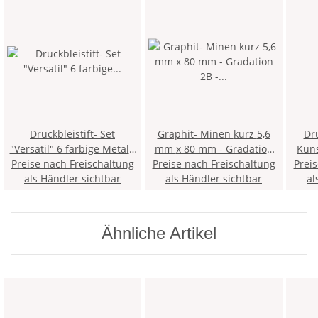
Druckbleistift- Set
Graphit- Minen kurz 5,6
Dru
"Versatil" 6 farbige Metall-
mm x 80 mm - Gradation
Kuns
Preise nach Freischaltung
Druckbleistifte inklusive
Preise nach Freischaltung
2B - im 6er Pack
Prei
"Automat
passender Farbminen, im
als Händler sichtbar
als Händler sichtbar
Mine
al
Metalletui
Ähnliche Artikel