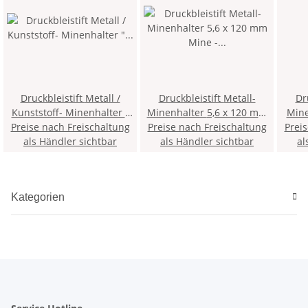
Druckbleistift Metall /
Druckbleistift Metall-
Dr
Kunststoff- Minenhalter "
Minenhalter 5,6 x 120 mm
Mine
Preise nach Freischaltung
Versatil " 5,6 x 120 mm
Mine - Rosa / Bordeaux rot
Preise nach Freischaltung
Prei
Mine 
Mine - Hellgün - inklusive
als Händler sichtbar
- inklusive Minenspitzer >
als Händler sichtbar
Minen
al
Minenspitzer > 3KK <
7KK <
Kategorien