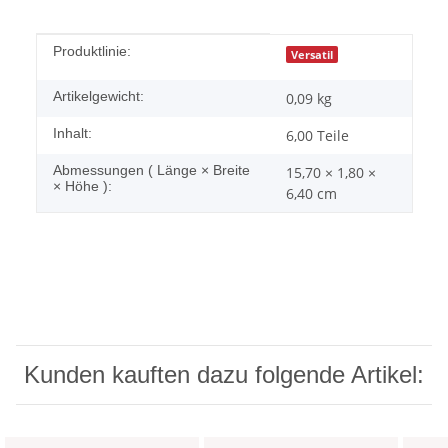
Produkteigenschaft
Wert
Produktlinie:
Versatil
Artikelgewicht:
0,09
kg
Inhalt:
6,00 Teile
Abmessungen ( Länge × Breite
15,70 × 1,80 ×
× Höhe ):
6,40 cm
Kunden kauften dazu folgende Artikel: