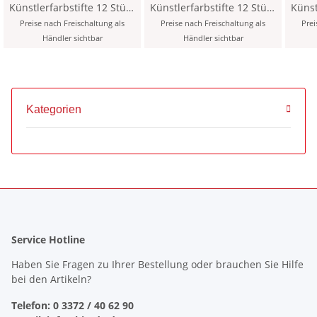
Künstlerfarbstifte 12 Stück
Künstlerfarbstifte 12 Stück
Künstler
- 451 / Warm Grey 1 -
- 453 / Warm Grey 3 -
- 
Preise nach Freischaltung als
Preise nach Freischaltung als
Prei
Händler sichtbar
Händler sichtbar
Kategorien
Service Hotline
Haben Sie Fragen zu Ihrer Bestellung oder brauchen Sie Hilfe
bei den Artikeln?
Telefon: 0 3372 / 40 62 90