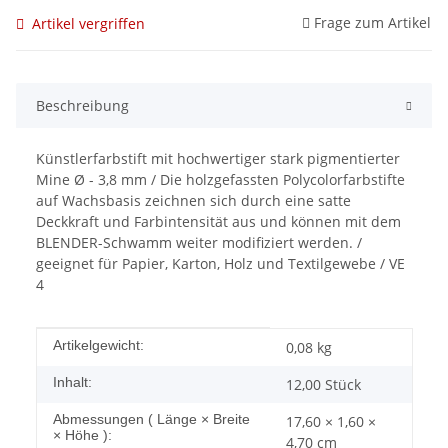
Frage zum Artikel
Artikel vergriffen
Beschreibung
Künstlerfarbstift mit hochwertiger stark pigmentierter
Mine Ø - 3,8 mm / Die holzgefassten Polycolorfarbstifte
auf Wachsbasis zeichnen sich durch eine satte
Deckkraft und Farbintensität aus und können mit dem
BLENDER-Schwamm weiter modifiziert werden. /
geeignet für Papier, Karton, Holz und Textilgewebe / VE
4
Produkteigenschaft
Wert
Artikelgewicht:
0,08
kg
Inhalt:
12,00 Stück
Abmessungen ( Länge × Breite
17,60 × 1,60 ×
× Höhe ):
4,70 cm